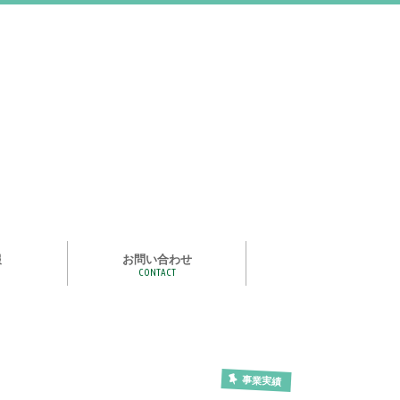
報
お問い合わせ
CONTACT
む
ライズ スタ
手洗い石けん絵本 あわまる
いつもいっしょ
ポイポイどうぶつ
つかめる水
一瞬で氷る
化石発掘
宝石発掘
天然石磨き/原石磨き
世界の石コレクション
石けんでつくるクリスタル
作って遊べる！自動販売機
紙ヒコーキ
食品サンプルをつくるキット
アルミ玉をつくろう
ゴム鉄砲
ザリガニ釣り
パピエ・コレ
事業実績