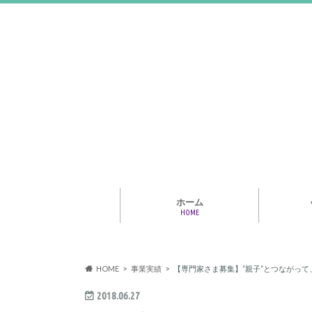
ホーム
HOME
アライア
専門家・
報情報
HOME
事業実績
【専門家さま募集】”親子”とつながっ
2018.06.27