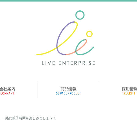
会社案内
商品情報
採用情
COMPANY
SERVICE PRODUCT
RECRUIT
ンス、メディア、広
協業パートナー募集
商品紹介
絵本のくつした
絵本のつみき
おそらの絵本
楽しくやる気を育
ハコトリップ
触れる図鑑
求人募集
ライブエンタープ
ッフ紹介
て、一緒に親子時間を楽しみましょう！