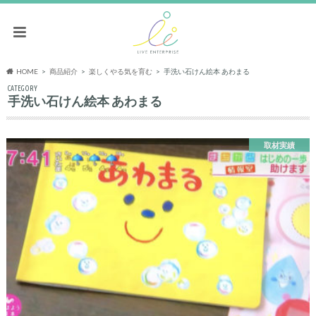
HOME
商品紹介
楽しくやる気を育む
手洗い石けん絵本 あわまる
CATEGORY
手洗い石けん絵本 あわまる
取材実績