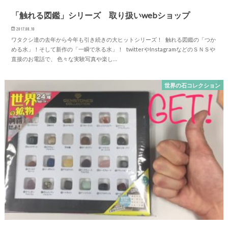
「触れる図鑑」シリーズ 取り扱いwebショップ
2017.08.10
ワタクシ達の去年から今年も引き続きの大ヒットシリーズ！ 触れる図鑑の「つか
める水」！そして新作の「一瞬で氷る水」！ twitterやInstagramなどのＳＮＳや
直接のお電話で、 色々な実験写真や楽し…
世界の石コレクション