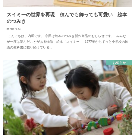
スイミーの世界を再現 積んでも飾っても可愛い 絵本
のつみき
2022.10.04
こんにちは、内堀です。 今回は絵本のつみき新作商品のおしらせです。 みんな
が一度は読んだことがある物語 絵本「スイミー」 1977年からずっと小学校の国
語の教科書に載り続けている…
お知らせ