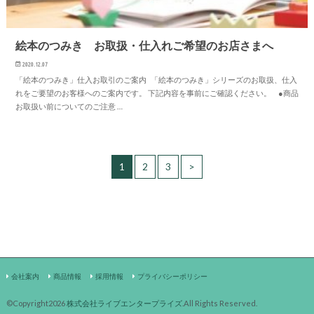
絵本のつみき お取扱・仕入れご希望のお店さまへ
2020.12.07
「絵本のつみき」仕入お取引のご案内 「絵本のつみき」シリーズのお取扱、仕入
れをご要望のお客様へのご案内です。 下記内容を事前にご確認ください。 ●商品
お取扱い前についてのご注意 …
1
2
3
>
会社案内
商品情報
採用情報
プライバシーポリシー
©Copyright2026
株式会社ライブエンタープライズ
.All Rights Reserved.