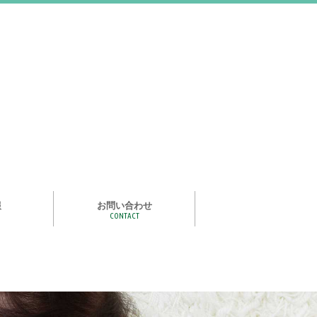
報
お問い合わせ
CONTACT
む
ライズ スタ
手洗い石けん絵本 あわまる
いつもいっしょ
ポイポイどうぶつ
つかめる水
一瞬で氷る
化石発掘
宝石発掘
天然石磨き/原石磨き
世界の石コレクション
石けんでつくるクリスタル
作って遊べる！自動販売機
紙ヒコーキ
食品サンプルをつくるキット
アルミ玉をつくろう
ゴム鉄砲
ザリガニ釣り
パピエ・コレ