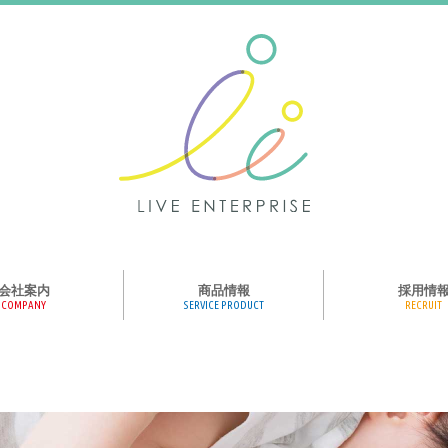
会社案内
商品情報
採用情
COMPANY
SERVICE PRODUCT
RECRUIT
ンス、メディア、広
協業パートナー募集
商品紹介
絵本のくつした
絵本のつみき
おそらの絵本
楽しくやる気を育
ハコトリップ
触れる図鑑
求人募集
ライブエンタープ
ッフ紹介