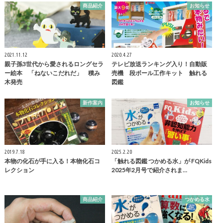
商品紹介
お知らせ
2021.11.12
2020.4.27
親子孫3世代から愛されるロングセラ
テレビ放送ランキング入り！自動販
ー絵本 「ねないこだれだ」 積み
売機 段ボール工作キット 触れる
木発売
図鑑
新作案内
お知らせ
2019.7.18
2025.2.20
本物の化石が手に入る！本物化石コ
「触れる図鑑 つかめる水」が FQKids
レクション
2025年2月号で紹介されま…
商品紹介
つかめる水