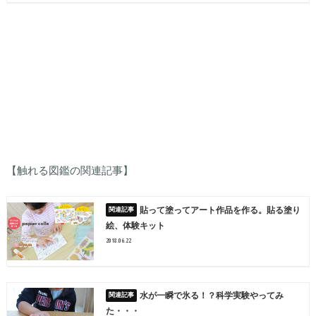
【触れる図鑑の関連記事】
貼って塗ってアート作品を作る。貼る塗り
絵、体験キット
2018.06.22
水が一瞬で氷る！？科学実験やってみ
た・・・