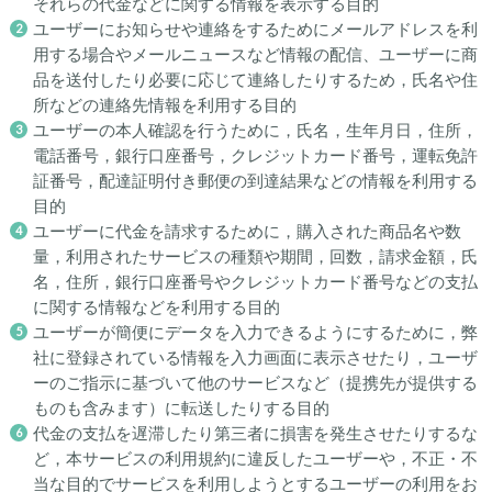
それらの代金などに関する情報を表示する目的
ユーザーにお知らせや連絡をするためにメールアドレスを利
用する場合やメールニュースなど情報の配信、ユーザーに商
品を送付したり必要に応じて連絡したりするため，氏名や住
所などの連絡先情報を利用する目的
ユーザーの本人確認を行うために，氏名，生年月日，住所，
電話番号，銀行口座番号，クレジットカード番号，運転免許
証番号，配達証明付き郵便の到達結果などの情報を利用する
目的
ユーザーに代金を請求するために，購入された商品名や数
量，利用されたサービスの種類や期間，回数，請求金額，氏
名，住所，銀行口座番号やクレジットカード番号などの支払
に関する情報などを利用する目的
ユーザーが簡便にデータを入力できるようにするために，弊
社に登録されている情報を入力画面に表示させたり，ユーザ
ーのご指示に基づいて他のサービスなど（提携先が提供する
ものも含みます）に転送したりする目的
代金の支払を遅滞したり第三者に損害を発生させたりするな
ど，本サービスの利用規約に違反したユーザーや，不正・不
当な目的でサービスを利用しようとするユーザーの利用をお