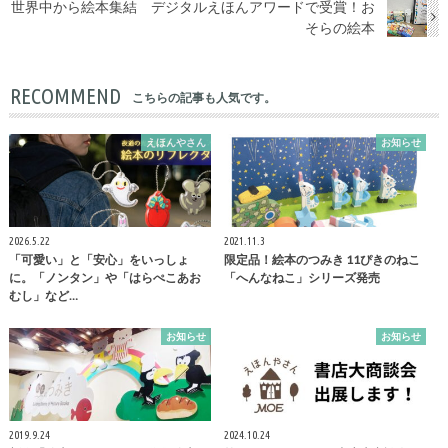
世界中から絵本集結 デジタルえほんアワードで受賞！お
そらの絵本
RECOMMEND
こちらの記事も人気です。
えほんやさん
お知らせ
2026.5.22
2021.11.3
「可愛い」と「安心」をいっしょ
限定品！絵本のつみき 11ぴきのねこ
に。「ノンタン」や「はらぺこあお
「へんなねこ」シリーズ発売
むし」など…
お知らせ
お知らせ
2019.9.24
2024.10.24