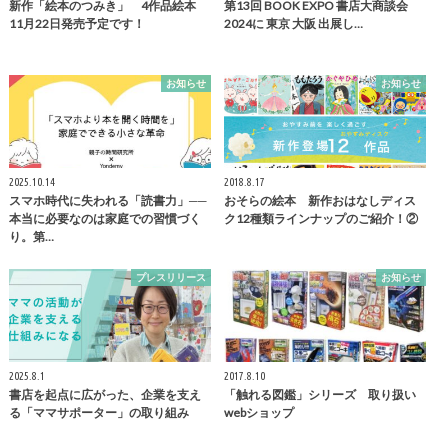
新作「絵本のつみき」 4作品絵本
第13回 BOOK EXPO 書店大商談会
11月22日発売予定です！
2024に 東京 大阪 出展し…
お知らせ
お知らせ
2025.10.14
2018.8.17
スマホ時代に失われる「読書力」──
おそらの絵本 新作おはなしディス
本当に必要なのは家庭での習慣づく
ク12種類ラインナップのご紹介！②
り。第…
プレスリリース
お知らせ
2025.8.1
2017.8.10
書店を起点に広がった、企業を支え
「触れる図鑑」シリーズ 取り扱い
る「ママサポーター」の取り組み
webショップ