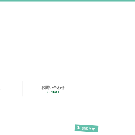
報
お問い合わせ
CONTACT
む
ライズ スタ
手洗い石けん絵本 あわまる
いつもいっしょ
ポイポイどうぶつ
つかめる水
一瞬で氷る
化石発掘
宝石発掘
天然石磨き/原石磨き
世界の石コレクション
石けんでつくるクリスタル
作って遊べる！自動販売機
紙ヒコーキ
食品サンプルをつくるキット
アルミ玉をつくろう
ゴム鉄砲
ザリガニ釣り
パピエ・コレ
お知らせ