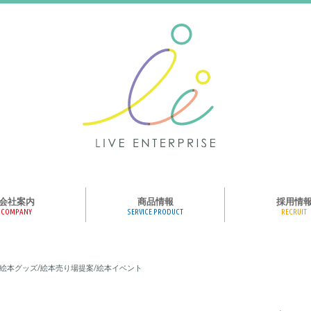
会社案内
商品情報
採用情
COMPANY
SERVICE PRODUCT
RECRUIT
ンス、メディア、広
協業パートナー募集
商品紹介
絵本のくつした
絵本のつみき
おそらの絵本
楽しくやる気を育
ハコトリップ
触れる図鑑
求人募集
ライブエンタープ
ッフ紹介
絵本グッズ/絵本売り場提案/絵本イベント