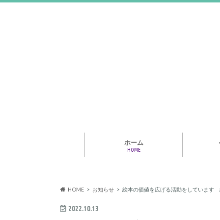
ホーム
HOME
アライア
専門家・
報情報
HOME
お知らせ
絵本の価値を広げる活動をしています 
2022.10.13