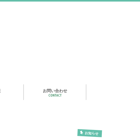
報
お問い合わせ
CONTACT
む
ライズ スタ
手洗い石けん絵本 あわまる
いつもいっしょ
ポイポイどうぶつ
つかめる水
一瞬で氷る
化石発掘
宝石発掘
天然石磨き/原石磨き
世界の石コレクション
石けんでつくるクリスタル
作って遊べる！自動販売機
紙ヒコーキ
食品サンプルをつくるキット
アルミ玉をつくろう
ゴム鉄砲
ザリガニ釣り
パピエ・コレ
お知らせ