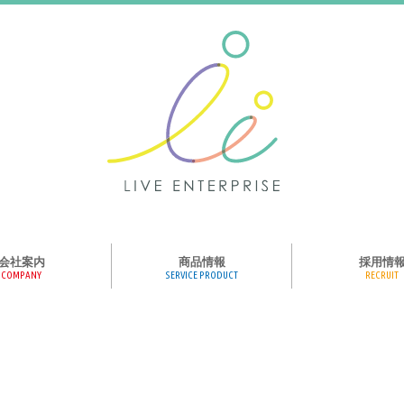
会社案内
商品情報
採用情
COMPANY
SERVICE PRODUCT
RECRUIT
ンス、メディア、広
協業パートナー募集
商品紹介
絵本のくつした
絵本のつみき
おそらの絵本
楽しくやる気を育
ハコトリップ
触れる図鑑
求人募集
ライブエンタープ
ッフ紹介