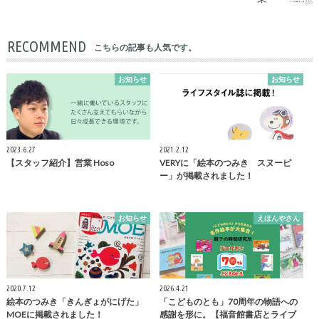
RECOMMEND
こちらの記事も人気です。
お知らせ
お知らせ
2023.6.27
2021.2.12
【スタッフ紹介】営業 Hoso
VERYに「絵本のつみき スヌーピ
ー」が掲載されました！
お知らせ
えほんやさん
2020.7.12
2026.4.21
絵本のつみき「きんぎょがにげた」
「こどものとも」70周年の物語への
MOEに掲載されました！
感謝を形に。【福音館書店とライブ