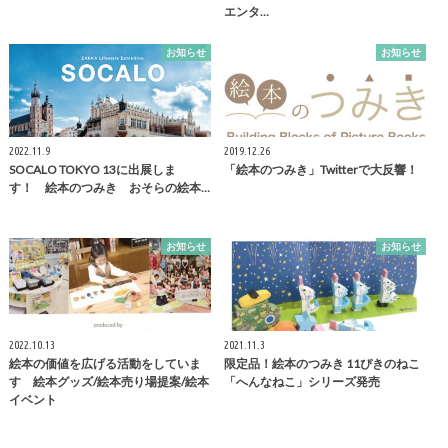
エンタ…
お知らせ
お知らせ
2022.11.9
2019.12.26
SOCALO TOKYO 13に出展しま
「絵本のつみき」Twitterで大反響！
す！ 絵本のつみき おそらの絵本…
お知らせ
お知らせ
2022.10.13
2021.11.3
絵本の価値を広げる活動をしていま
限定品！絵本のつみき 11ぴきのねこ
す 絵本グッズ/絵本売り場提案/絵本
「へんなねこ」シリーズ発売
イベント