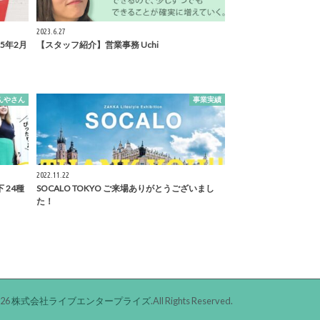
2023.6.27
25年2月
【スタッフ紹介】営業事務 Uchi
んやさん
事業実績
2022.11.22
 24種
SOCALO TOKYO ご来場ありがとうございまし
た！
026
株式会社ライブエンタープライズ
.All Rights Reserved.