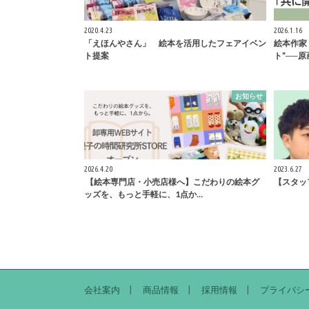
2020.4.23
2026.1.16
「えほんやさん」 絵本を活用したフェアイベン
絵本作家
ト提案
ト”──
お知らせ
2026.4.20
2023.6.27
【絵本専門店・小売店様へ】こだわりの絵本グ
【スタッフ
ッズを、もっと手軽に、1点か…
会社案内
商品情報
採用情報
プライバシ