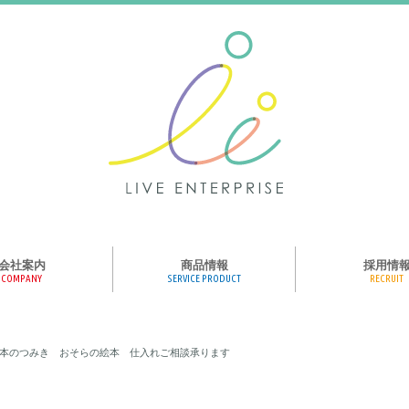
会社案内
商品情報
採用情
COMPANY
SERVICE PRODUCT
RECRUIT
ンス、メディア、広
協業パートナー募集
商品紹介
絵本のくつした
絵本のつみき
おそらの絵本
楽しくやる気を育
ハコトリップ
触れる図鑑
求人募集
ライブエンタープ
ッフ紹介
す！ 絵本のつみき おそらの絵本 仕入れご相談承ります