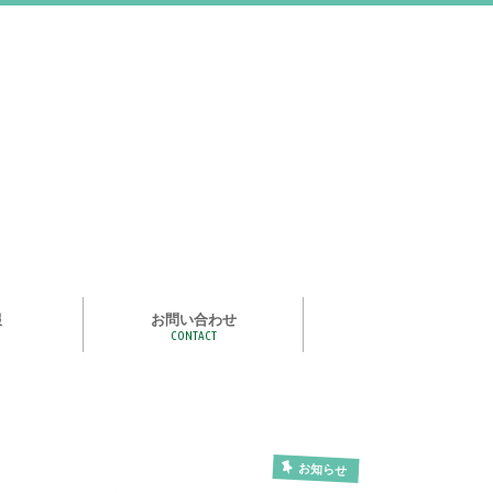
報
お問い合わせ
CONTACT
む
ライズ スタ
手洗い石けん絵本 あわまる
いつもいっしょ
ポイポイどうぶつ
つかめる水
一瞬で氷る
化石発掘
宝石発掘
天然石磨き/原石磨き
世界の石コレクション
石けんでつくるクリスタル
作って遊べる！自動販売機
紙ヒコーキ
食品サンプルをつくるキット
アルミ玉をつくろう
ゴム鉄砲
ザリガニ釣り
パピエ・コレ
お知らせ