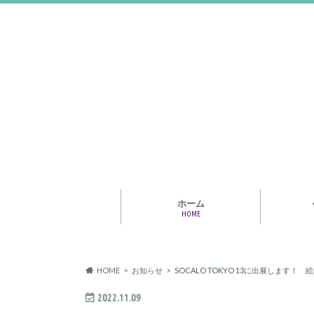
ホーム
HOME
アライア
専門家・
報情報
HOME
お知らせ
SOCALO TOKYO 13に出展しま
2022.11.09