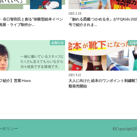
2025.2.20
・谷口智則氏と創る“体験型絵本イベン
「触れる図鑑 つかめる水」が FQKids 20
原画展・ライブ制作か…
号で紹介されま…
お知らせ
えほ
2023.9.22
紹介】営業 Hoso
大人に向けた 絵本のワンポイント刺繍靴下
類発売開始
ーポリシー
©Copyright2