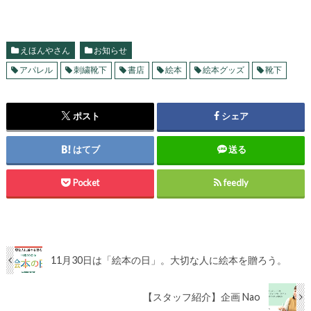
えほんやさん
お知らせ
アパレル
刺繍靴下
書店
絵本
絵本グッズ
靴下
ポスト
シェア
はてブ
送る
Pocket
feedly
11月30日は「絵本の日」。大切な人に絵本を贈ろう。
【スタッフ紹介】企画 Nao