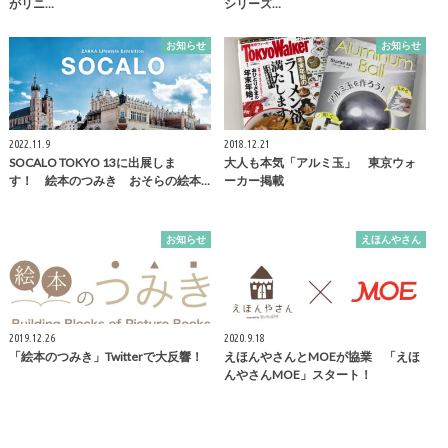
がリニ…
シリーズ…
お知らせ
お知らせ
2022.11.9
2018.12.21
SOCALO TOKYO 13に出展しま
大人も本気「アルミ玉」 東京ウォ
す！ 絵本のつみき おそらの絵本…
ーカー掲載
お知らせ
えほんやさん
2019.12.26
2020.9.18
「絵本のつみき」Twitterで大反響！
えほんやさんとMOEが協業 「えほ
んやさんMOE」スタート！