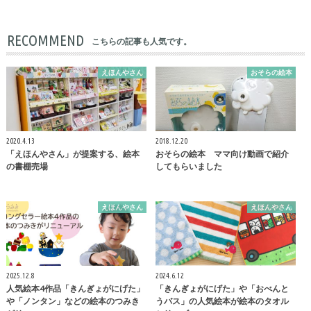
RECOMMEND
こちらの記事も人気です。
えほんやさん
おそらの絵本
2020.4.13
2018.12.20
「えほんやさん」が提案する、絵本
おそらの絵本 ママ向け動画で紹介
の書棚売場
してもらいました
えほんやさん
えほんやさん
2025.12.8
2024.6.12
人気絵本4作品「きんぎょがにげた」
「きんぎょがにげた」や「おべんと
や「ノンタン」などの絵本のつみき
うバス」の人気絵本が絵本のタオル