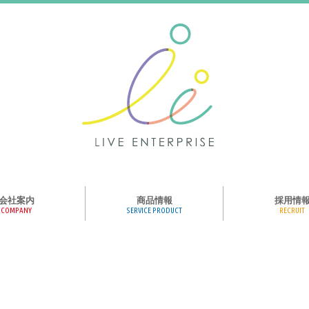
会社案内
商品情報
採用情
COMPANY
SERVICE PRODUCT
RECRUIT
ンス、メディア、広
協業パートナー募集
商品紹介
絵本のくつした
絵本のつみき
おそらの絵本
楽しくやる気を育
ハコトリップ
触れる図鑑
求人募集
ライブエンタープ
ッフ紹介