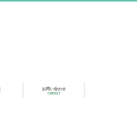
報
お問い合わせ
CONTACT
む
ライズ スタ
手洗い石けん絵本 あわまる
いつもいっしょ
ポイポイどうぶつ
つかめる水
一瞬で氷る
化石発掘
宝石発掘
天然石磨き/原石磨き
世界の石コレクション
石けんでつくるクリスタル
作って遊べる！自動販売機
紙ヒコーキ
食品サンプルをつくるキット
アルミ玉をつくろう
ゴム鉄砲
ザリガニ釣り
パピエ・コレ