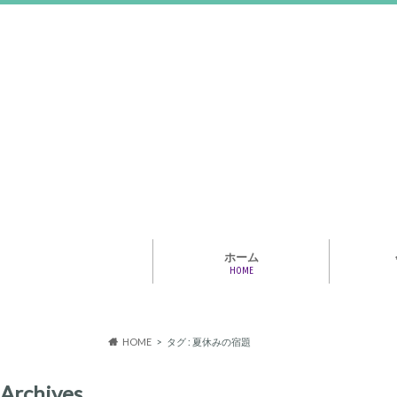
ホーム
HOME
アライア
専門家・
報情報
HOME
タグ : 夏休みの宿題
Archives