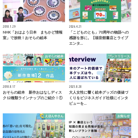
2018.1.29
2026.4.21
NHK「おはよう日本 まちかど情報
「こどものとも」70周年の物語への
室」で放映！おそらの絵本
感謝を形に。【福音館書店とライブ
エンタ…
おそらの絵本
プレスリリース
2018.8.17
2025.8.28
おそらの絵本 新作おはなしディス
大人女性に響く絵本グッズの価値づ
ク12種類ラインナップのご紹介！①
くりをビジネスガイド社様にインタ
ビューを…
えほんやさん
お知らせ