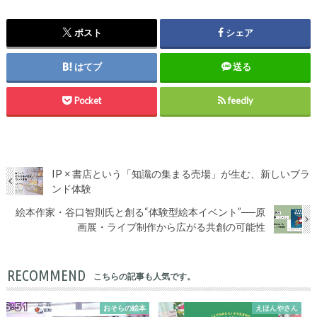
ポスト
シェア
はてブ
送る
Pocket
feedly
IP × 書店という「知識の集まる売場」が生む、新しいブラ
ンド体験
絵本作家・谷口智則氏と創る“体験型絵本イベント”──原
画展・ライブ制作から広がる共創の可能性
RECOMMEND
こちらの記事も人気です。
おそらの絵本
えほんやさん