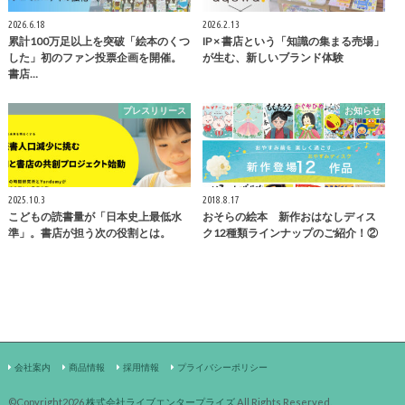
2026.6.18
2026.2.13
累計100万足以上を突破「絵本のくつ
IP × 書店という「知識の集まる売場」
した」初のファン投票企画を開催。
が生む、新しいブランド体験
書店…
プレスリリース
お知らせ
2025.10.3
2018.8.17
こどもの読書量が「日本史上最低水
おそらの絵本 新作おはなしディス
準」。書店が担う次の役割とは。
ク12種類ラインナップのご紹介！②
会社案内
商品情報
採用情報
プライバシーポリシー
©Copyright2026
株式会社ライブエンタープライズ
.All Rights Reserved.