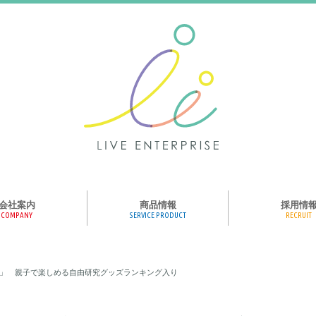
会社案内
商品情報
採用情
COMPANY
SERVICE PRODUCT
RECRUIT
ンス、メディア、広
協業パートナー募集
商品紹介
絵本のくつした
絵本のつみき
おそらの絵本
楽しくやる気を育
ハコトリップ
触れる図鑑
求人募集
ライブエンタープ
ッフ紹介
」 親子で楽しめる自由研究グッズランキング入り