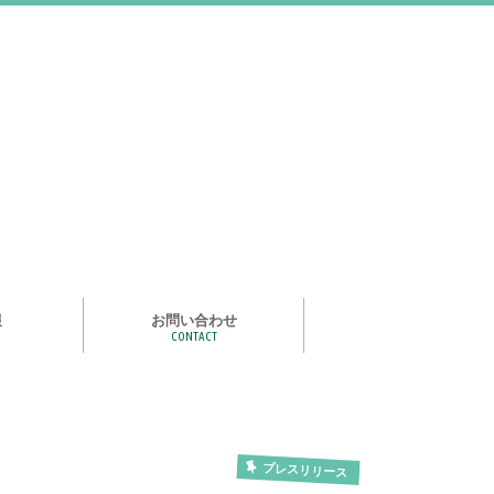
報
お問い合わせ
CONTACT
む
ライズ スタ
手洗い石けん絵本 あわまる
いつもいっしょ
ポイポイどうぶつ
つかめる水
一瞬で氷る
化石発掘
宝石発掘
天然石磨き/原石磨き
世界の石コレクション
石けんでつくるクリスタル
作って遊べる！自動販売機
紙ヒコーキ
食品サンプルをつくるキット
アルミ玉をつくろう
ゴム鉄砲
ザリガニ釣り
パピエ・コレ
プレスリリース