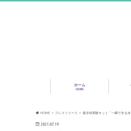
ホーム
HOME
アライア
専門家・
報情報
HOME
プレスリリース
過冷却実験キット「一瞬で氷る水
2021.07.19