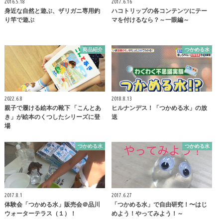
2016.5.18
2017.6.16
身近な自然と遊ぶ、ザリガニ専用釣
ハコトリップの各コンテンツにテー
り竿で遊ぶ
マを付けるなら？～一眼編～
商品紹介
つかめる水
2022.6.8
2018.8.13
親子で履ける絵本の靴下 「こんとあ
ヒルナンデス！「つかめる水」の放
き」が絵本のくつしたシリーズに登
送
場
つかめる水
つかめる水
2017.8.1
2017.6.27
体験会「つかめる水」販売会＠品川
「つかめる水」で自由研究！〜はじ
ウォーターテラス（１）！
めよう！やってみよう！～