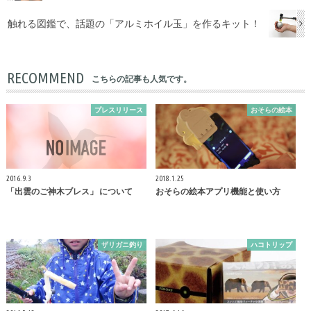
触れる図鑑で、話題の「アルミホイル玉」を作るキット！
RECOMMEND
こちらの記事も人気です。
プレスリリース
おそらの絵本
2016.9.3
2018.1.25
「出雲のご神木ブレス」 について
おそらの絵本アプリ機能と使い方
ザリガニ釣り
ハコトリップ