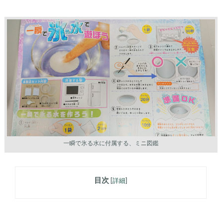
一瞬で氷る水に付属する、ミニ図鑑
目次
[
詳細
]