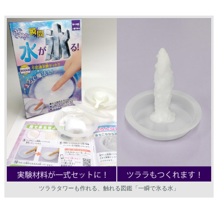
ツララタワーも作れる、触れる図鑑「一瞬で氷る水」