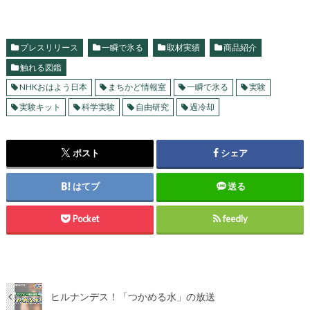
プレスリリース
一瞬で氷る
取材実績
商品紹介
触れる図鑑
NHKおはよう日本
まちかど情報室
一瞬で氷る
実験
実験キット
科学実験
自由研究
過冷却
ポスト
シェア
はてブ
送る
Pocket
feedly
ヒルナンデス！「つかめる水」の放送