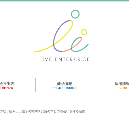
会社案内
商品情報
採用情
COMPANY
SERVICE PRODUCT
RECRUIT
ンス、メディア、広
協業パートナー募集
商品紹介
絵本のくつした
絵本のつみき
おそらの絵本
楽しくやる気を育
ハコトリップ
触れる図鑑
求人募集
ライブエンタープ
ッフ紹介
の取り組み＿＿親子の時間研究所の本との出会いを守る活動