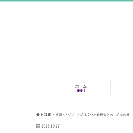
ホーム
HOME
アライア
専門家・
報情報
HOME
えほんやさん
絵本文化推進協会との「絵本の日」
2025.10.27