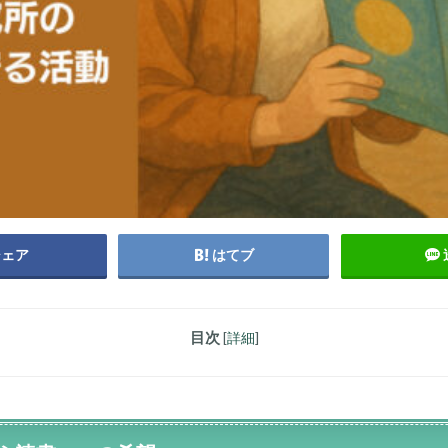
シェア
はてブ
目次
[
詳細
]