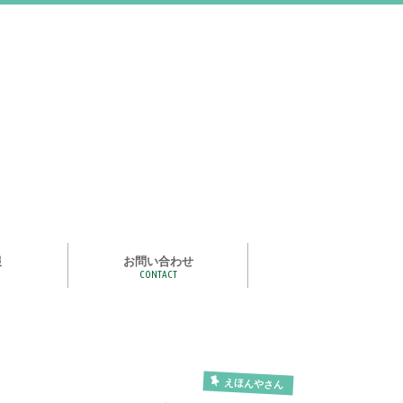
報
お問い合わせ
CONTACT
む
ライズ スタ
手洗い石けん絵本 あわまる
いつもいっしょ
ポイポイどうぶつ
つかめる水
一瞬で氷る
化石発掘
宝石発掘
天然石磨き/原石磨き
世界の石コレクション
石けんでつくるクリスタル
作って遊べる！自動販売機
紙ヒコーキ
食品サンプルをつくるキット
アルミ玉をつくろう
ゴム鉄砲
ザリガニ釣り
パピエ・コレ
えほんやさん