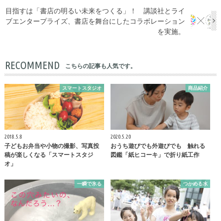
目指すは「書店の明るい未来をつくる」！ 講談社とライ
ブエンタープライズ、書店を舞台にしたコラボレーション
を実施。
RECOMMEND
こちらの記事も人気です。
スマートスタジオ
商品紹介
2018.5.8
2020.5.20
子どもお弁当や小物の撮影、写真投
おうち遊びでも外遊びでも 触れる
稿が楽しくなる「スマートスタジ
図鑑「紙ヒコーキ」で折り紙工作
オ」
一瞬で氷る
つかめる水