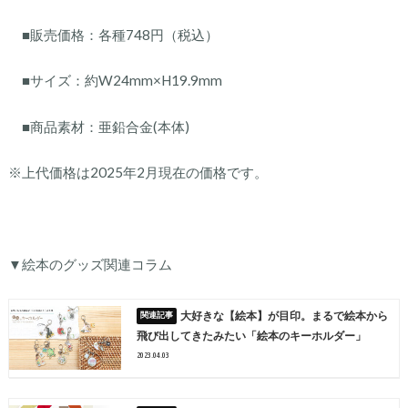
■
販売価格：各種
748
円（税込）
■
サイズ：
約W24mm×H19.9mm
■
商品素材：
亜鉛合金(本体)
※上代価格は2025年2月現在の価格です。
▼絵本のグッズ関連コラム
大好きな【絵本】が目印。まるで絵本から
飛び出してきたみたい「絵本のキーホルダー」
2023.04.03