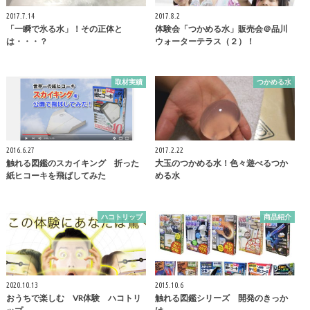
2017.7.14
2017.8.2
「一瞬で氷る水」！その正体と
体験会「つかめる水」販売会＠品川
は・・・？
ウォーターテラス（２）！
取材実績
つかめる水
2016.6.27
2017.2.22
触れる図鑑のスカイキング 折った
大玉のつかめる水！色々遊べるつか
紙ヒコーキを飛ばしてみた
める水
ハコトリップ
商品紹介
2020.10.13
2015.10.6
おうちで楽しむ VR体験 ハコトリ
触れる図鑑シリーズ 開発のきっか