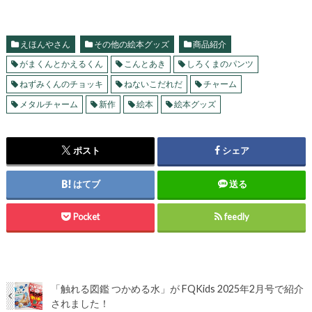
えほんやさん
その他の絵本グッズ
商品紹介
がまくんとかえるくん
こんとあき
しろくまのパンツ
ねずみくんのチョッキ
ねないこだれだ
チャーム
メタルチャーム
新作
絵本
絵本グッズ
ポスト
シェア
はてブ
送る
Pocket
feedly
「触れる図鑑 つかめる水」が FQKids 2025年2月号で紹介
されました！