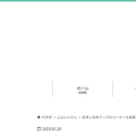
ホーム
HOME
アライア
専門家・
報情報
HOME
えほんやさん
絵本と絵本グッズのコーナーを提案
2020.01.20