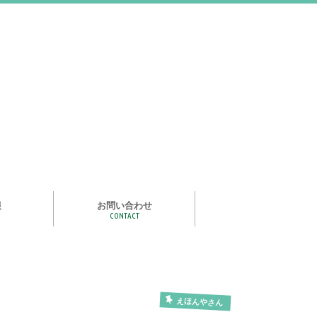
報
お問い合わせ
CONTACT
む
ライズ スタ
手洗い石けん絵本 あわまる
いつもいっしょ
ポイポイどうぶつ
つかめる水
一瞬で氷る
化石発掘
宝石発掘
天然石磨き/原石磨き
世界の石コレクション
石けんでつくるクリスタル
作って遊べる！自動販売機
紙ヒコーキ
食品サンプルをつくるキット
アルミ玉をつくろう
ゴム鉄砲
ザリガニ釣り
パピエ・コレ
えほんやさん