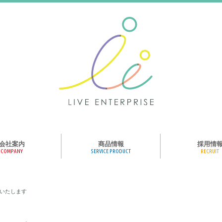
会社案内
商品情報
採用情
COMPANY
SERVICE PRODUCT
RECRUIT
ンス、メディア、広
協業パートナー募集
商品紹介
絵本のくつした
絵本のつみき
おそらの絵本
楽しくやる気を育
ハコトリップ
触れる図鑑
求人募集
ライブエンタープ
ッフ紹介
いたします