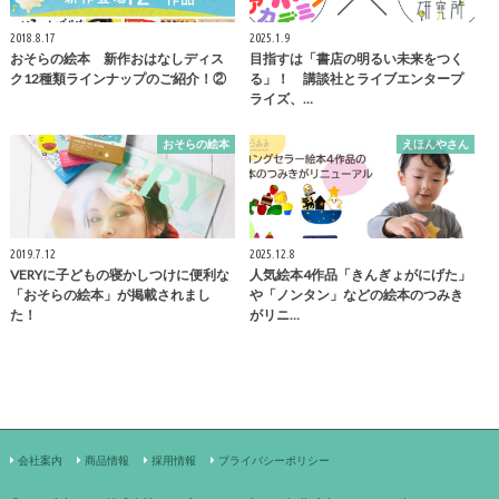
2018.8.17
2025.1.9
おそらの絵本 新作おはなしディス
目指すは「書店の明るい未来をつく
ク12種類ラインナップのご紹介！②
る」！ 講談社とライブエンタープ
ライズ、…
おそらの絵本
えほんやさん
2019.7.12
2025.12.8
VERYに子どもの寝かしつけに便利な
人気絵本4作品「きんぎょがにげた」
「おそらの絵本」が掲載されまし
や「ノンタン」などの絵本のつみき
た！
がリニ…
会社案内
商品情報
採用情報
プライバシーポリシー