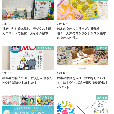
2018.12.7
2024.12.4
世界中から絵本集結 デジタルえほ
絵本のタオルシリーズに新作登
んアワードで受賞！おそらの絵本
場！ 人気のヨシタケシンスケ絵本
のタオルが仲…
えほんやさん
お知らせ
2021.1.13
2022.10.13
絵本専門誌「MOE」にえほんやさん
絵本の価値を広げる活動をしていま
MOEが紹介されました！
す 絵本グッズ/絵本売り場提案/絵本
イベント
お知らせ
お知らせ