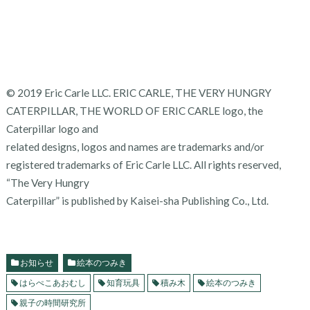
© 2019 Eric Carle LLC. ERIC CARLE, THE VERY HUNGRY
CATERPILLAR, THE WORLD OF ERIC CARLE logo, the
Caterpillar logo and
related designs, logos and names are trademarks and/or
registered trademarks of Eric Carle LLC. All rights reserved,
“The Very Hungry
Caterpillar” is published by Kaisei-sha Publishing Co., Ltd.
お知らせ
絵本のつみき
はらぺこあおむし
知育玩具
積み木
絵本のつみき
親子の時間研究所