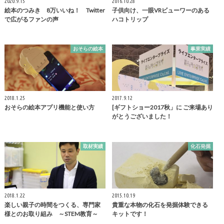
2020.9.15
2016.10.28
絵本のつみき 8万いいね！ Twitter
子供向け、一眼VRビューワーのある
で広がるファンの声
ハコトリップ
おそらの絵本
事業実績
2018.1.25
2017.9.12
おそらの絵本アプリ機能と使い方
[ギフトショー2017秋」に ご来場あり
がとうございました！
取材実績
化石発掘
2018.1.22
2015.10.19
楽しい親子の時間をつくる、専門家
貴重な本物の化石を発掘体験できる
様とのお取り組み ～STEM教育～
キットです！