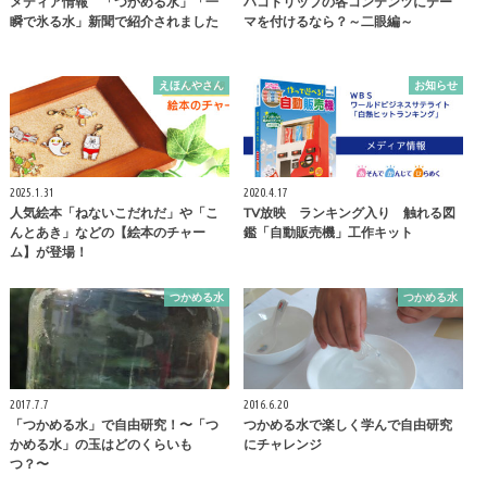
メディア情報 「つかめる水」「一
ハコトリップの各コンテンツにテー
瞬で氷る水」新聞で紹介されました
マを付けるなら？～二眼編～
えほんやさん
お知らせ
2025.1.31
2020.4.17
人気絵本「ねないこだれだ」や「こ
TV放映 ランキング入り 触れる図
んとあき」などの【絵本のチャー
鑑「自動販売機」工作キット
ム】が登場！
つかめる水
つかめる水
2017.7.7
2016.6.20
「つかめる水」で自由研究！〜「つ
つかめる水で楽しく学んで自由研究
かめる水」の玉はどのくらいも
にチャレンジ
つ？〜