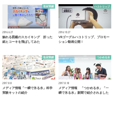
取材実績
ハコトリップ
2016.6.27
2016.10.27
触れる図鑑のスカイキング 折った
VRゴーグルハコトリップ、プロモー
紙ヒコーキを飛ばしてみた
ション動画公開！
取材実績
つかめる水
2017.8.8
2017.8.18
メディア情報「一瞬で氷る水」科学
メディア情報 「つかめる水」「一
実験キットの紹介
瞬で氷る水」新聞で紹介されました