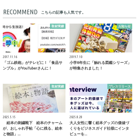
RECOMMEND
こちらの記事も人気です。
取材実績
お知らせ
2017.11.16
2019.7.10
「ゴム鉄砲」がテレビに！「食品サ
小学8年生に「触れる図鑑シリーズ」
ンプル」がYouTuberさんに！
が特集されました！
取材実績
プレスリリース
2025.5.15
2025.8.28
絵本の刺繍靴下 絵本のチャーム
大人女性に響く絵本グッズの価値づ
が、おしゃれ手帖「心に残る、絵本
くりをビジネスガイド社様にインタ
と物語」…
ビューを…