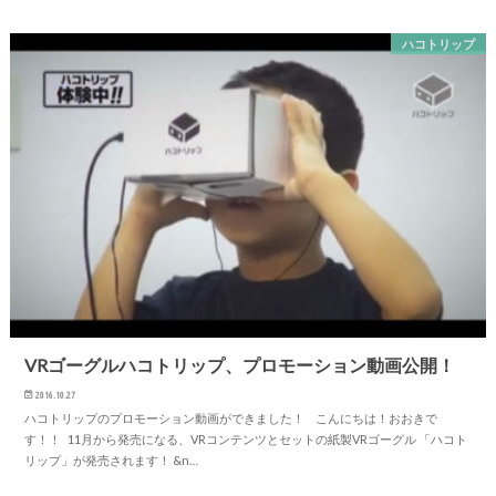
ハコトリップ
VRゴーグルハコトリップ、プロモーション動画公開！
2016.10.27
ハコトリップのプロモーション動画ができました！ こんにちは！おおきで
す！！ 11月から発売になる、VRコンテンツとセットの紙製VRゴーグル 「ハコト
リップ」が発売されます！ &n…