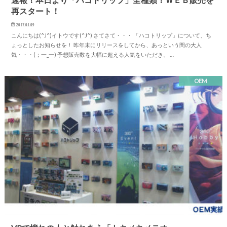
再スタート！
2017.05.09
こんにちは(^J^)イトウです(^J^) さてさて・・・ 「ハコトリップ」について、ち
ょっとしたお知らせを！ 昨年末にリリースをしてから、あっという間の大人
気・・・(；一_一) 予想販売数を大幅に超える人気をいただき、 …
OEM