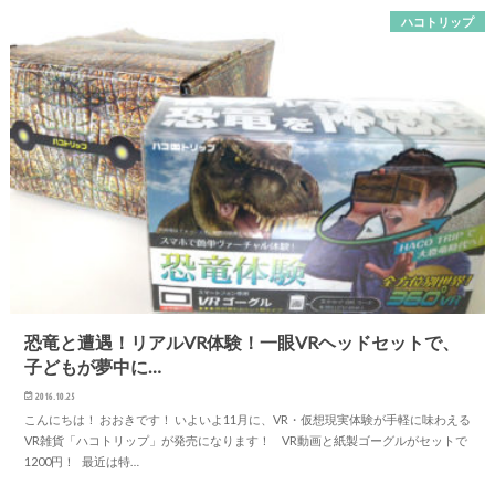
ハコトリップ
恐竜と遭遇！リアルVR体験！一眼VRヘッドセットで、
子どもが夢中に…
2016.10.25
こんにちは！ おおきです！ いよいよ11月に、VR・仮想現実体験が手軽に味わえる
VR雑貨「ハコトリップ」が発売になります！ VR動画と紙製ゴーグルがセットで
1200円！ 最近は特…