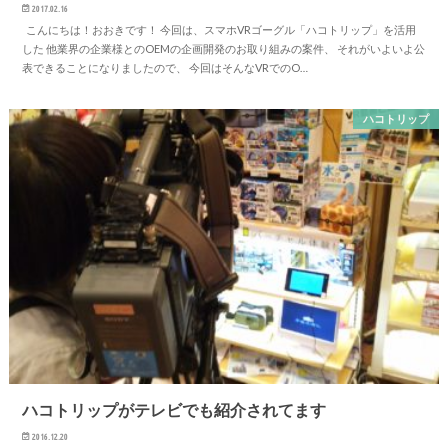
2017.02.16
こんにちは！おおきです！ 今回は、スマホVRゴーグル「ハコトリップ」を活用
した 他業界の企業様とのOEMの企画開発のお取り組みの案件、 それがいよいよ公
表できることになりましたので、 今回はそんなVRでのO…
ハコトリップ
ハコトリップがテレビでも紹介されてます
2016.12.20