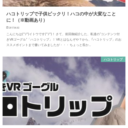
ハコトリップで子供ビックリ！ハコの中が大変なこと
に！（※動画あり）
2017.06.02
こんにちは(^J^)イトウです(^J^)！ さて、前回御紹介した、私達の”コンテンツ付
きVRゴーグル”「ハコトリップ」！ VRとはなんぞや？から、｢ハコトリップ」のお
ススメポイントまで書いてみましたが・・・ ちょっと長か…
ハコトリップ