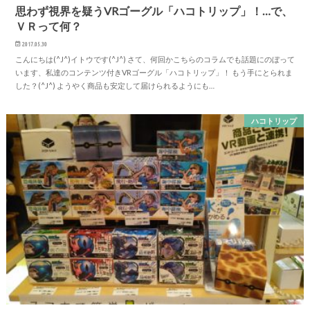
思わず視界を疑うVRゴーグル「ハコトリップ」！…で、
ＶＲって何？
2017.05.30
こんにちは(^J^)イトウです(^J^) さて、何回かこちらのコラムでも話題にのぼって
います、私達のコンテンツ付きVRゴーグル「ハコトリップ」！ もう手にとられま
した？(^J^) ようやく商品も安定して届けられるようにも…
ハコトリップ