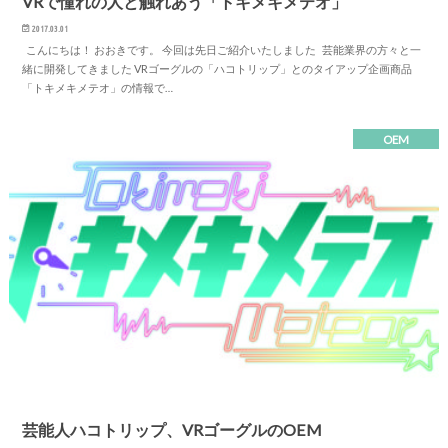
VRで憧れの人と触れあう「トキメキメテオ」
2017.03.01
こんにちは！ おおきです。 今回は先日ご紹介いたしました 芸能業界の方々と一
緒に開発してきました VRゴーグルの「ハコトリップ」とのタイアップ企画商品
「トキメキメテオ」の情報で…
OEM
芸能人ハコトリップ、VRゴーグルのOEM