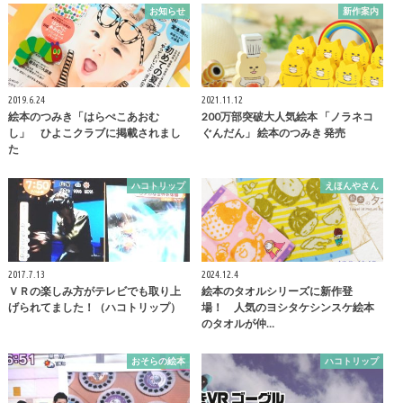
お知らせ
新作案内
2019.6.24
2021.11.12
絵本のつみき「はらぺこあおむ
200万部突破大人気絵本 「ノラネコ
し」 ひよこクラブに掲載されまし
ぐんだん」 絵本のつみき 発売
た
ハコトリップ
えほんやさん
2017.7.13
2024.12.4
ＶＲの楽しみ方がテレビでも取り上
絵本のタオルシリーズに新作登
げられてました！（ハコトリップ）
場！ 人気のヨシタケシンスケ絵本
のタオルが仲…
おそらの絵本
ハコトリップ