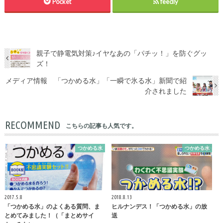
Pocket
feedly
親子で静電気対策♪イヤなあの「パチッ！」を防ぐグッ
ズ！
メディア情報 「つかめる水」「一瞬で氷る水」新聞で紹
介されました
RECOMMEND
こちらの記事も人気です。
つかめる水
つかめる水
2017.5.8
2018.8.13
「つかめる水」のよくある質問、ま
ヒルナンデス！「つかめる水」の放
とめてみました！（「まとめサイ
送