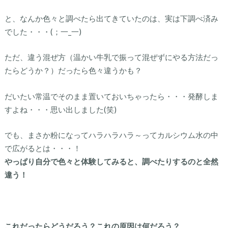
と、なんか色々と調べたら出てきていたのは、実は下調べ済み
でした・・・(；一_一)
ただ、違う混ぜ方（温かい牛乳で振って混ぜずにやる方法だっ
たらどうか？）だったら色々違うかも？
だいたい常温でそのまま置いておいちゃったら・・・発酵しま
すよね・・・思い出しました(笑)
でも、まさか粉になってハラハラハラ～ってカルシウム水の中
で広がるとは・・・！
やっぱり自分で色々と体験してみると、調べたりするのと全然
違う！
これだったらどうだろう？これの原因は何だろう？