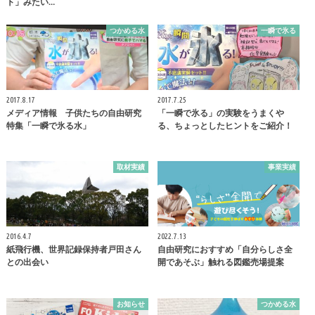
ト」みたい…
つかめる水
一瞬で氷る
2017.8.17
2017.7.25
メディア情報 子供たちの自由研究
「一瞬で氷る」の実験をうまくや
特集「一瞬で氷る水」
る、ちょっとしたヒントをご紹介！
取材実績
事業実績
2016.4.7
2022.7.13
紙飛行機、世界記録保持者戸田さん
自由研究におすすめ「自分らしさ全
との出会い
開であそぶ」触れる図鑑売場提案
お知らせ
つかめる水