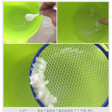
いざ！・・・あれ？あれれ？あれれれれ？？？(＠_＠;)