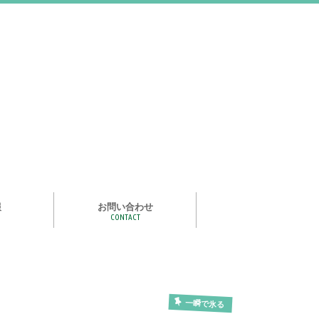
報
お問い合わせ
CONTACT
む
ライズ スタ
手洗い石けん絵本 あわまる
いつもいっしょ
ポイポイどうぶつ
つかめる水
一瞬で氷る
化石発掘
宝石発掘
天然石磨き/原石磨き
世界の石コレクション
石けんでつくるクリスタル
作って遊べる！自動販売機
紙ヒコーキ
食品サンプルをつくるキット
アルミ玉をつくろう
ゴム鉄砲
ザリガニ釣り
パピエ・コレ
一瞬で氷る