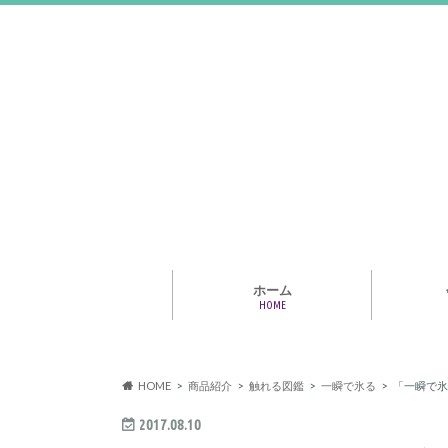
ホーム
HOME
アライア
専門家・
報情報
HOME
商品紹介
触れる図鑑
一瞬で氷る
「一瞬で氷
2017.08.10