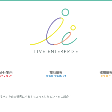
会社案内
商品情報
採用情
COMPANY
SERVICE PRODUCT
RECRUIT
ンス、メディア、広
協業パートナー募集
商品紹介
絵本のくつした
絵本のつみき
おそらの絵本
楽しくやる気を育
ハコトリップ
触れる図鑑
求人募集
ライブエンタープ
ッフ紹介
る水」を自由研究にする！ちょっとしたヒントをご紹介！