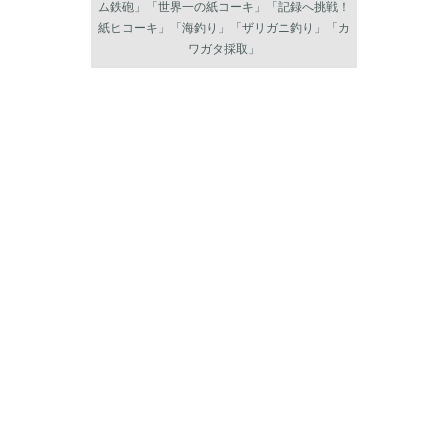
ム鉄砲」「世界一の紙コーキ」「記録へ挑戦！
紙ヒコーキ」「海釣り」「ザリガニ釣り」「カ
ワガタ採取」