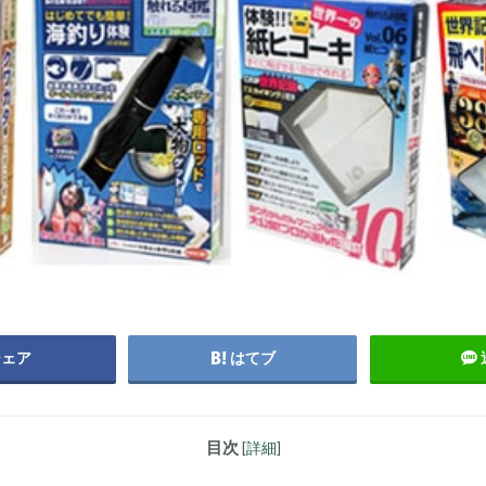
シェア
はてブ
目次
[
詳細
]