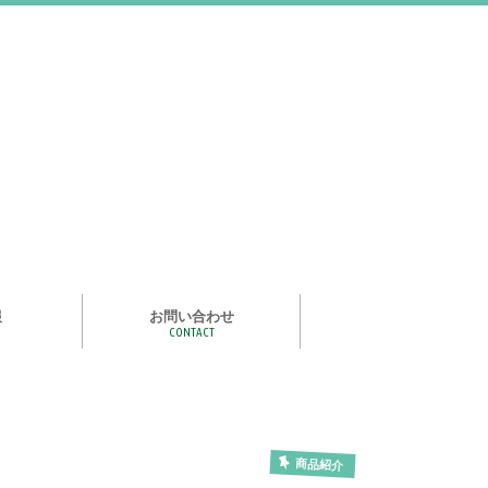
報
お問い合わせ
CONTACT
む
ライズ スタ
手洗い石けん絵本 あわまる
いつもいっしょ
ポイポイどうぶつ
つかめる水
一瞬で氷る
化石発掘
宝石発掘
天然石磨き/原石磨き
世界の石コレクション
石けんでつくるクリスタル
作って遊べる！自動販売機
紙ヒコーキ
食品サンプルをつくるキット
アルミ玉をつくろう
ゴム鉄砲
ザリガニ釣り
パピエ・コレ
商品紹介