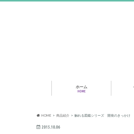
ホーム
HOME
アライア
専門家・
報情報
HOME
商品紹介
触れる図鑑シリーズ 開発のきっかけ
2015.10.06