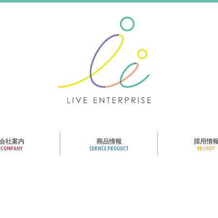
会社案内
商品情報
採用情
COMPANY
SERVICE PRODUCT
RECRUIT
ンス、メディア、広
協業パートナー募集
商品紹介
絵本のくつした
絵本のつみき
おそらの絵本
楽しくやる気を育
ハコトリップ
触れる図鑑
求人募集
ライブエンタープ
ッフ紹介