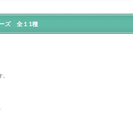
ーズ 全１1種
す。
、
。