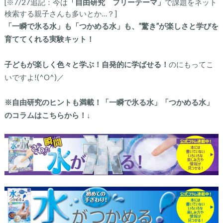
[※7/27追記：今は
「自由研究 フリーテーマ」
で課題をネット
検索する親子さんも多いとか…？]
「一瞬で氷る水」も「つかめる水」も、”驚き”が楽しさと学びを
育ててくれる実験キット！
子どもが楽しく色々と学ぶ！自発的に学ばせる！
のにもってこ
いですよ!(^O^)／
※自由研究のヒントも満載！「一瞬で氷る水」「つかめる水」
のコラムはこちらから！↓