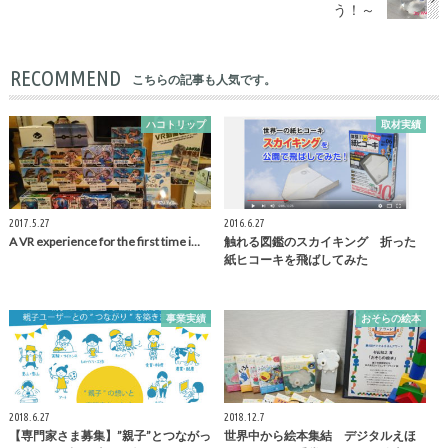
う！～
RECOMMEND
こちらの記事も人気です。
ハコトリップ
取材実績
2017.5.27
2016.6.27
A VR experience for the first time i…
触れる図鑑のスカイキング 折った
紙ヒコーキを飛ばしてみた
事業実績
おそらの絵本
2018.6.27
2018.12.7
【専門家さま募集】”親子”とつながっ
世界中から絵本集結 デジタルえほ