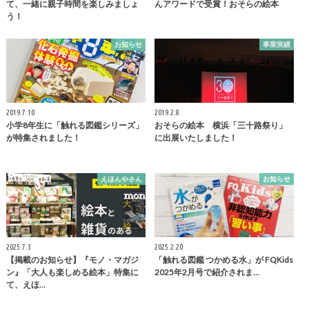
て、一緒に親子時間を楽しみましょ
んアワードで受賞！おそらの絵本
う！
お知らせ
事業実績
2019.7.10
2019.2.8
小学8年生に「触れる図鑑シリーズ」
おそらの絵本 横浜「三十路祭り」
が特集されました！
に出展いたしました！
えほんやさん
お知らせ
2025.7.3
2025.2.20
【掲載のお知らせ】『モノ・マガジ
「触れる図鑑 つかめる水」が FQKids
ン』「大人も楽しめる絵本」特集に
2025年2月号で紹介されま…
て、えほ…