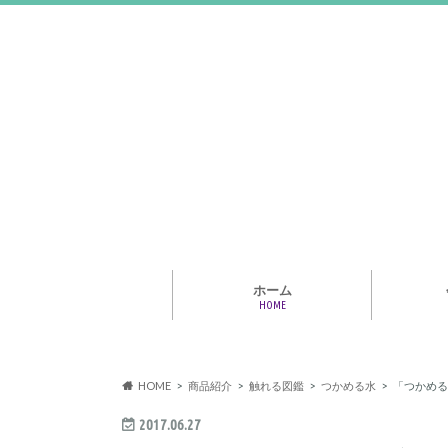
ホーム
HOME
アライア
専門家・
報情報
HOME
商品紹介
触れる図鑑
つかめる水
「つかめる
2017.06.27