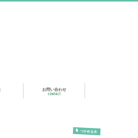
報
お問い合わせ
CONTACT
む
ライズ スタ
手洗い石けん絵本 あわまる
いつもいっしょ
ポイポイどうぶつ
つかめる水
一瞬で氷る
化石発掘
宝石発掘
天然石磨き/原石磨き
世界の石コレクション
石けんでつくるクリスタル
作って遊べる！自動販売機
紙ヒコーキ
食品サンプルをつくるキット
アルミ玉をつくろう
ゴム鉄砲
ザリガニ釣り
パピエ・コレ
つかめる水