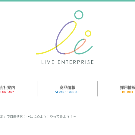
会社案内
商品情報
採用情
COMPANY
SERVICE PRODUCT
RECRUIT
ンス、メディア、広
協業パートナー募集
商品紹介
絵本のくつした
絵本のつみき
おそらの絵本
楽しくやる気を育
ハコトリップ
触れる図鑑
求人募集
ライブエンタープ
ッフ紹介
水」で自由研究！〜はじめよう！やってみよう！～