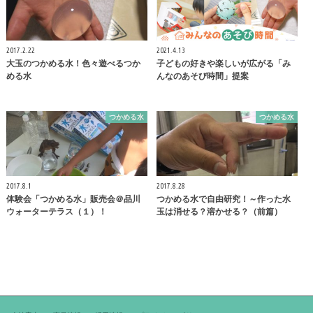
2017.2.22
2021.4.13
大玉のつかめる水！色々遊べるつか
子どもの好きや楽しいが広がる「み
める水
んなのあそび時間」提案
つかめる水
つかめる水
2017.8.1
2017.8.28
体験会「つかめる水」販売会＠品川
つかめる水で自由研究！～作った水
ウォーターテラス（１）！
玉は消せる？溶かせる？（前篇）