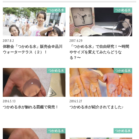
つかめる水
つかめる水
2017.8.2
2017.6.29
体験会「つかめる水」販売会＠品川
「つかめる水」で自由研究！〜時間
ウォーターテラス（２）！
やサイズを変えてみたらどうな
る？〜
つかめる水
つかめる水
2016.5.13
2016.5.27
つかめる水が触れる図鑑で発売！
つかめる水が紹介されてました♪
つかめる水
つかめる水