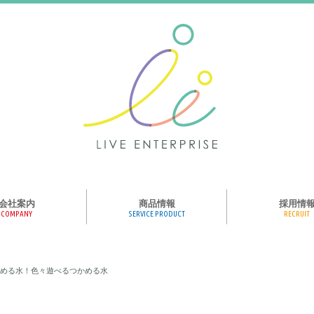
会社案内
商品情報
採用情
COMPANY
SERVICE PRODUCT
RECRUIT
ンス、メディア、広
協業パートナー募集
商品紹介
絵本のくつした
絵本のつみき
おそらの絵本
楽しくやる気を育
ハコトリップ
触れる図鑑
求人募集
ライブエンタープ
ッフ紹介
める水！色々遊べるつかめる水