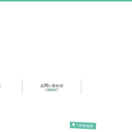
報
お問い合わせ
CONTACT
む
ライズ スタ
手洗い石けん絵本 あわまる
いつもいっしょ
ポイポイどうぶつ
つかめる水
一瞬で氷る
化石発掘
宝石発掘
天然石磨き/原石磨き
世界の石コレクション
石けんでつくるクリスタル
作って遊べる！自動販売機
紙ヒコーキ
食品サンプルをつくるキット
アルミ玉をつくろう
ゴム鉄砲
ザリガニ釣り
パピエ・コレ
つかめる水