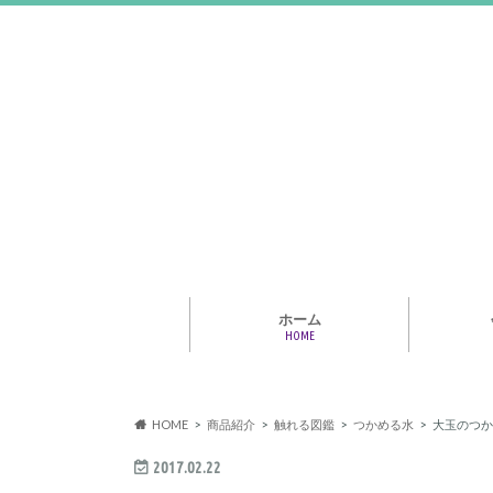
ホーム
HOME
アライア
専門家・
報情報
HOME
商品紹介
触れる図鑑
つかめる水
大玉のつか
2017.02.22