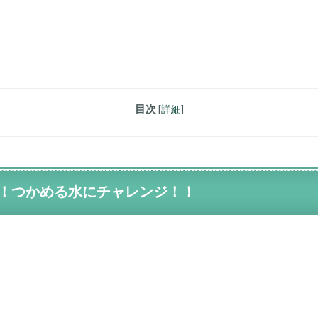
目次
[
詳細
]
！つかめる水にチャレンジ！！