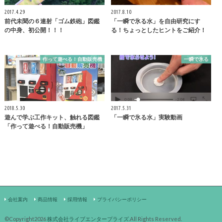
2017.4.29
2017.8.10
前代未聞の６連射「ゴム鉄砲」図鑑
「一瞬で氷る水」を自由研究にす
の中身、初公開！！！
る！ちょっとしたヒントをご紹介！
作って遊べる！自動販売機
一瞬で氷る
2018.5.30
2017.5.31
遊んで学ぶ工作キット、触れる図鑑
「一瞬で氷る水」実験動画
「作って遊べる！自動販売機」
会社案内
商品情報
採用情報
プライバシーポリシー
©Copyright2026
株式会社ライブエンタープライズ
.All Rights Reserved.