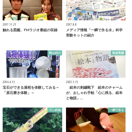
2017.11.21
2017.8.8
触れる図鑑、FMラジオ番組の収録
メディア情報「一瞬で氷る水」科学
実験キットの紹介
商品紹介
取材実績
2016.6.13
2025.5.15
宝石ができる過程を体験してみる～
絵本の刺繍靴下 絵本のチャーム
「原石磨き体験」～
が、おしゃれ手帖「心に残る、絵本
と物語」…
ゴム鉄砲
一瞬で氷る