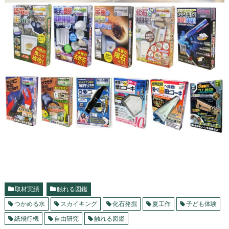
取材実績
触れる図鑑
つかめる水
スカイキング
化石発掘
夏工作
子ども体験
紙飛行機
自由研究
触れる図鑑