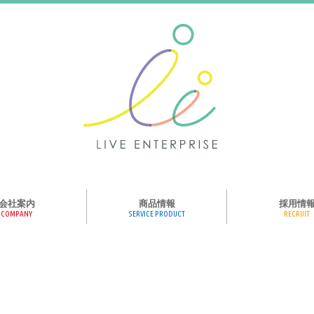
会社案内
商品情報
採用情
COMPANY
SERVICE PRODUCT
RECRUIT
ンス、メディア、広
協業パートナー募集
商品紹介
絵本のくつした
絵本のつみき
おそらの絵本
楽しくやる気を育
ハコトリップ
触れる図鑑
求人募集
ライブエンタープ
ッフ紹介