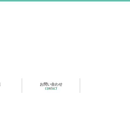
報
お問い合わせ
CONTACT
む
ライズ スタ
手洗い石けん絵本 あわまる
いつもいっしょ
ポイポイどうぶつ
つかめる水
一瞬で氷る
化石発掘
宝石発掘
天然石磨き/原石磨き
世界の石コレクション
石けんでつくるクリスタル
作って遊べる！自動販売機
紙ヒコーキ
食品サンプルをつくるキット
アルミ玉をつくろう
ゴム鉄砲
ザリガニ釣り
パピエ・コレ