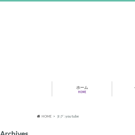
ホーム
HOME
アライア
専門家・
報情報
HOME
タグ : you tube
Archives