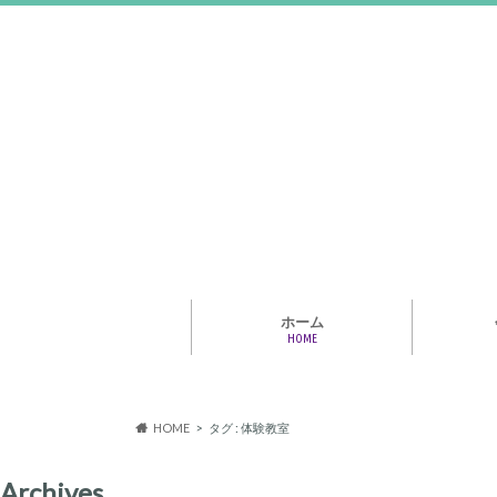
ホーム
HOME
アライア
専門家・
報情報
HOME
タグ : 体験教室
Archives