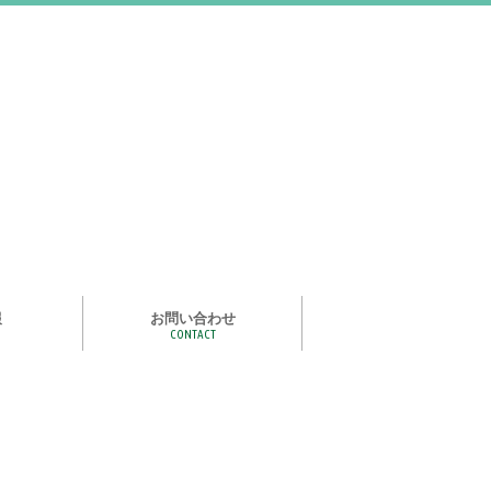
報
お問い合わせ
CONTACT
む
ライズ スタ
手洗い石けん絵本 あわまる
いつもいっしょ
ポイポイどうぶつ
つかめる水
一瞬で氷る
化石発掘
宝石発掘
天然石磨き/原石磨き
世界の石コレクション
石けんでつくるクリスタル
作って遊べる！自動販売機
紙ヒコーキ
食品サンプルをつくるキット
アルミ玉をつくろう
ゴム鉄砲
ザリガニ釣り
パピエ・コレ