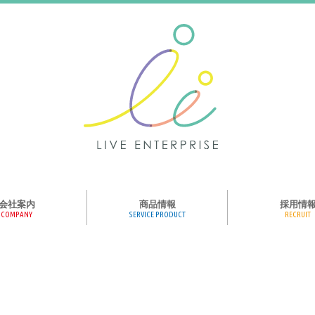
会社案内
商品情報
採用情
COMPANY
SERVICE PRODUCT
RECRUIT
ンス、メディア、広
協業パートナー募集
商品紹介
絵本のくつした
絵本のつみき
おそらの絵本
楽しくやる気を育
ハコトリップ
触れる図鑑
求人募集
ライブエンタープ
ッフ紹介