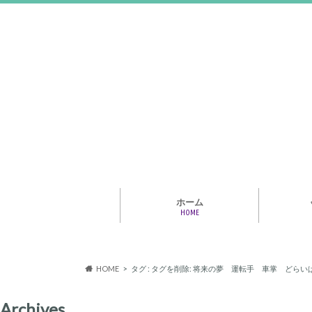
ホーム
HOME
アライア
専門家・
報情報
HOME
タグ : タグを削除: 将来の夢 運転手 車掌 ど
Archives