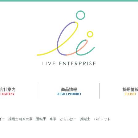
会社案内
商品情報
採用情
COMPANY
SERVICE PRODUCT
RECRUIT
ンス、メディア、広
協業パートナー募集
商品紹介
絵本のくつした
絵本のつみき
おそらの絵本
楽しくやる気を育
ハコトリップ
触れる図鑑
求人募集
ライブエンタープ
ッフ紹介
らいばー 操縦士 将来の夢 運転手 車掌 どらいばー 操縦士 パイロット