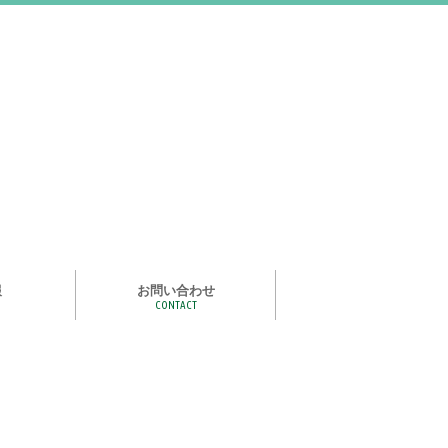
報
お問い合わせ
CONTACT
む
ライズ スタ
手洗い石けん絵本 あわまる
いつもいっしょ
ポイポイどうぶつ
つかめる水
一瞬で氷る
化石発掘
宝石発掘
天然石磨き/原石磨き
世界の石コレクション
石けんでつくるクリスタル
作って遊べる！自動販売機
紙ヒコーキ
食品サンプルをつくるキット
アルミ玉をつくろう
ゴム鉄砲
ザリガニ釣り
パピエ・コレ