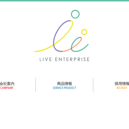
会社案内
商品情報
採用情
COMPANY
SERVICE PRODUCT
RECRUIT
ンス、メディア、広
協業パートナー募集
商品紹介
絵本のくつした
絵本のつみき
おそらの絵本
楽しくやる気を育
ハコトリップ
触れる図鑑
求人募集
ライブエンタープ
ッフ紹介