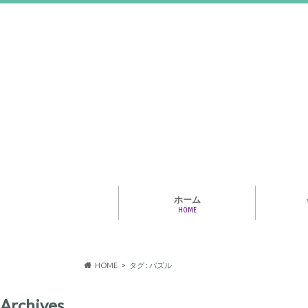
ホーム
HOME
アライア
専門家・
報情報
HOME
タグ : パズル
Archives