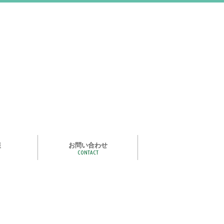
報
お問い合わせ
CONTACT
む
ライズ スタ
手洗い石けん絵本 あわまる
いつもいっしょ
ポイポイどうぶつ
つかめる水
一瞬で氷る
化石発掘
宝石発掘
天然石磨き/原石磨き
世界の石コレクション
石けんでつくるクリスタル
作って遊べる！自動販売機
紙ヒコーキ
食品サンプルをつくるキット
アルミ玉をつくろう
ゴム鉄砲
ザリガニ釣り
パピエ・コレ