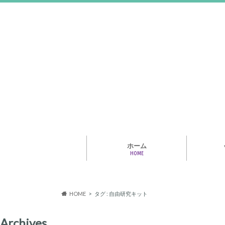
ホーム
HOME
アライア
専門家・
報情報
HOME
タグ : 自由研究キット
Archives