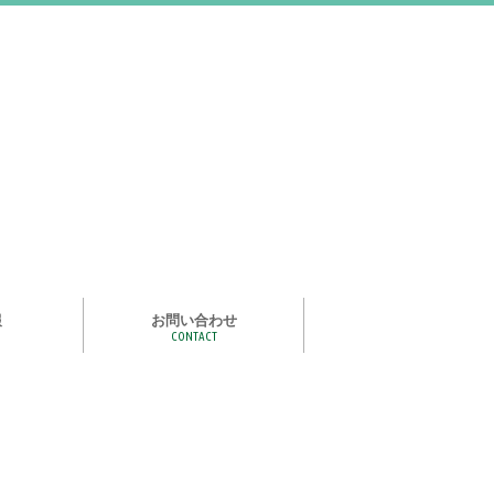
報
お問い合わせ
CONTACT
む
ライズ スタ
手洗い石けん絵本 あわまる
いつもいっしょ
ポイポイどうぶつ
つかめる水
一瞬で氷る
化石発掘
宝石発掘
天然石磨き/原石磨き
世界の石コレクション
石けんでつくるクリスタル
作って遊べる！自動販売機
紙ヒコーキ
食品サンプルをつくるキット
アルミ玉をつくろう
ゴム鉄砲
ザリガニ釣り
パピエ・コレ