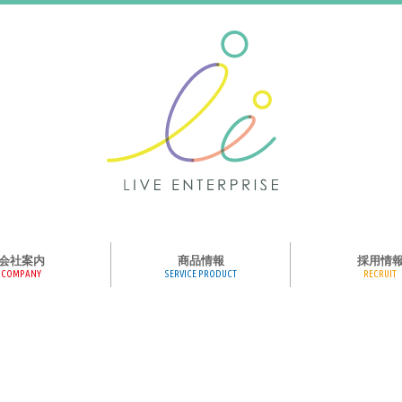
会社案内
商品情報
採用情
COMPANY
SERVICE PRODUCT
RECRUIT
ンス、メディア、広
協業パートナー募集
商品紹介
絵本のくつした
絵本のつみき
おそらの絵本
楽しくやる気を育
ハコトリップ
触れる図鑑
求人募集
ライブエンタープ
ッフ紹介