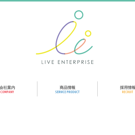
会社案内
商品情報
採用情
COMPANY
SERVICE PRODUCT
RECRUIT
ンス、メディア、広
協業パートナー募集
商品紹介
絵本のくつした
絵本のつみき
おそらの絵本
楽しくやる気を育
ハコトリップ
触れる図鑑
求人募集
ライブエンタープ
ッフ紹介