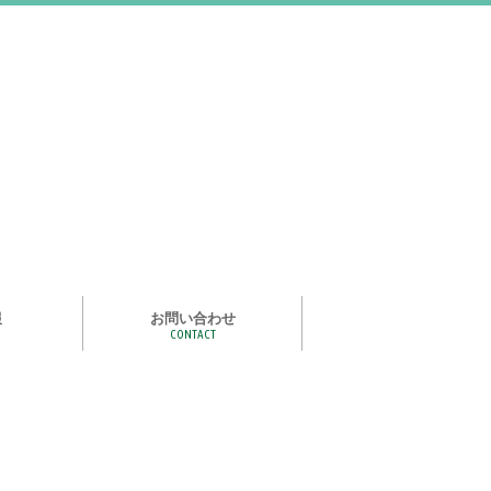
報
お問い合わせ
CONTACT
む
ライズ スタ
手洗い石けん絵本 あわまる
いつもいっしょ
ポイポイどうぶつ
つかめる水
一瞬で氷る
化石発掘
宝石発掘
天然石磨き/原石磨き
世界の石コレクション
石けんでつくるクリスタル
作って遊べる！自動販売機
紙ヒコーキ
食品サンプルをつくるキット
アルミ玉をつくろう
ゴム鉄砲
ザリガニ釣り
パピエ・コレ