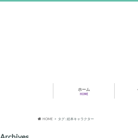
ホーム
HOME
アライア
専門家・
報情報
HOME
タグ : 絵本キャラクター
Archives