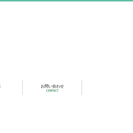
報
お問い合わせ
CONTACT
む
ライズ スタ
手洗い石けん絵本 あわまる
いつもいっしょ
ポイポイどうぶつ
つかめる水
一瞬で氷る
化石発掘
宝石発掘
天然石磨き/原石磨き
世界の石コレクション
石けんでつくるクリスタル
作って遊べる！自動販売機
紙ヒコーキ
食品サンプルをつくるキット
アルミ玉をつくろう
ゴム鉄砲
ザリガニ釣り
パピエ・コレ