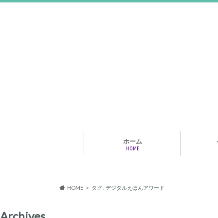
ホーム
HOME
アライア
専門家・
報情報
HOME
タグ : デジタルえほんアワード
Archives