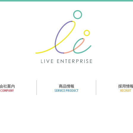
会社案内
商品情報
採用情
COMPANY
SERVICE PRODUCT
RECRUIT
ンス、メディア、広
協業パートナー募集
商品紹介
絵本のくつした
絵本のつみき
おそらの絵本
楽しくやる気を育
ハコトリップ
触れる図鑑
求人募集
ライブエンタープ
ッフ紹介