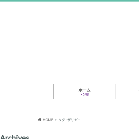
ホーム
HOME
アライア
専門家・
報情報
HOME
タグ : ザリガニ
Archives