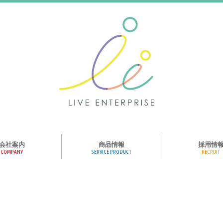
会社案内
商品情報
採用情
COMPANY
SERVICE PRODUCT
RECRUIT
ンス、メディア、広
協業パートナー募集
商品紹介
絵本のくつした
絵本のつみき
おそらの絵本
楽しくやる気を育
ハコトリップ
触れる図鑑
求人募集
ライブエンタープ
ッフ紹介