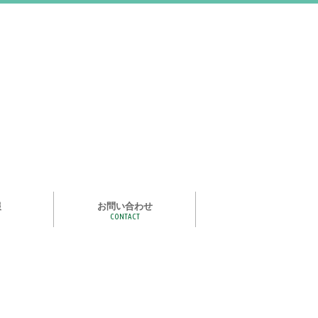
報
お問い合わせ
CONTACT
む
ライズ スタ
手洗い石けん絵本 あわまる
いつもいっしょ
ポイポイどうぶつ
つかめる水
一瞬で氷る
化石発掘
宝石発掘
天然石磨き/原石磨き
世界の石コレクション
石けんでつくるクリスタル
作って遊べる！自動販売機
紙ヒコーキ
食品サンプルをつくるキット
アルミ玉をつくろう
ゴム鉄砲
ザリガニ釣り
パピエ・コレ