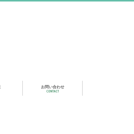
報
お問い合わせ
CONTACT
む
ライズ スタ
手洗い石けん絵本 あわまる
いつもいっしょ
ポイポイどうぶつ
つかめる水
一瞬で氷る
化石発掘
宝石発掘
天然石磨き/原石磨き
世界の石コレクション
石けんでつくるクリスタル
作って遊べる！自動販売機
紙ヒコーキ
食品サンプルをつくるキット
アルミ玉をつくろう
ゴム鉄砲
ザリガニ釣り
パピエ・コレ