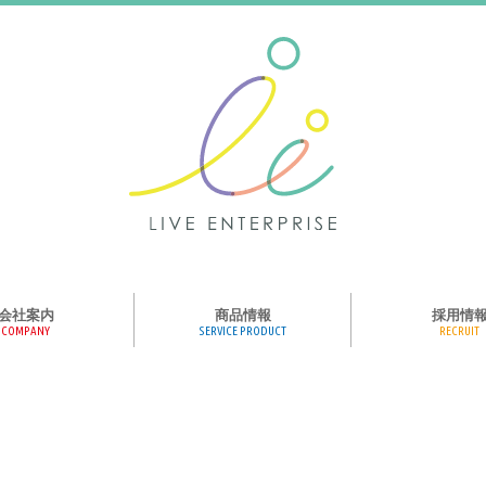
会社案内
商品情報
採用情
COMPANY
SERVICE PRODUCT
RECRUIT
ンス、メディア、広
協業パートナー募集
商品紹介
絵本のくつした
絵本のつみき
おそらの絵本
楽しくやる気を育
ハコトリップ
触れる図鑑
求人募集
ライブエンタープ
ッフ紹介