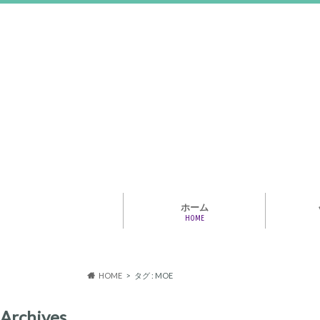
ホーム
HOME
アライア
専門家・
報情報
HOME
タグ : MOE
Archives