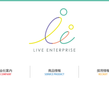
会社案内
商品情報
採用情
COMPANY
SERVICE PRODUCT
RECRUIT
ンス、メディア、広
協業パートナー募集
商品紹介
絵本のくつした
絵本のつみき
おそらの絵本
楽しくやる気を育
ハコトリップ
触れる図鑑
求人募集
ライブエンタープ
ッフ紹介