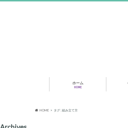
ホーム
HOME
アライア
専門家・
報情報
HOME
タグ : 組み立て方
Archives