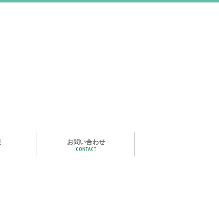
報
お問い合わせ
CONTACT
む
ライズ スタ
手洗い石けん絵本 あわまる
いつもいっしょ
ポイポイどうぶつ
つかめる水
一瞬で氷る
化石発掘
宝石発掘
天然石磨き/原石磨き
世界の石コレクション
石けんでつくるクリスタル
作って遊べる！自動販売機
紙ヒコーキ
食品サンプルをつくるキット
アルミ玉をつくろう
ゴム鉄砲
ザリガニ釣り
パピエ・コレ