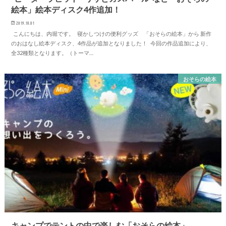
絵本」絵本ディスク4作追加！
2019.10.01
こんにちは、内堀です。 寝かしつけの便利グッズ 「おそらの絵本」から 新作
のおはなし絵本ディスク、4作品が追加となりました！ 今回の作品追加により、
全32種類となります。（トーマ…
おそらの絵本
キャンプでテントの中で楽しむ「おそらの絵本」