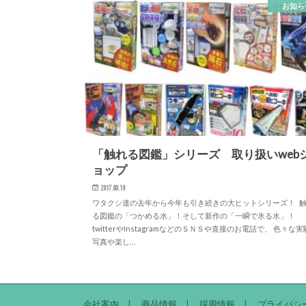
お知ら
「触れる図鑑」シリーズ 取り扱いweb
ョップ
2017.08.10
ワタクシ達の去年から今年も引き続きの大ヒットシリーズ！ 
る図鑑の「つかめる水」！そして新作の「一瞬で氷る水」！
twitterやInstagramなどのＳＮＳや直接のお電話で、 色々な実
写真や楽し…
会社案内
商品情報
採用情報
プライバシ