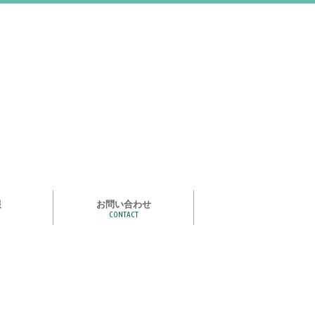
報
お問い合わせ
CONTACT
む
ライズ スタ
手洗い石けん絵本 あわまる
いつもいっしょ
ポイポイどうぶつ
つかめる水
一瞬で氷る
化石発掘
宝石発掘
天然石磨き/原石磨き
世界の石コレクション
石けんでつくるクリスタル
作って遊べる！自動販売機
紙ヒコーキ
食品サンプルをつくるキット
アルミ玉をつくろう
ゴム鉄砲
ザリガニ釣り
パピエ・コレ