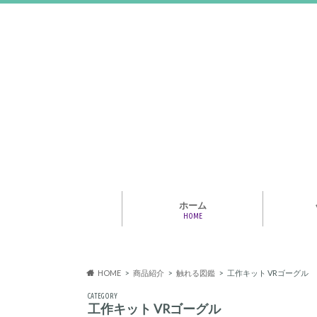
ホーム
HOME
アライア
専門家・
報情報
HOME
商品紹介
触れる図鑑
工作キット VRゴーグル
CATEGORY
工作キット VRゴーグル