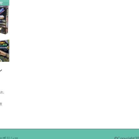
せ
シ
触れ
験
ーポリシー
©Copyright2