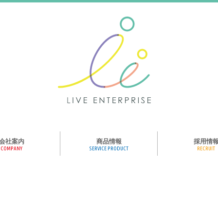
会社案内
商品情報
採用情
COMPANY
SERVICE PRODUCT
RECRUIT
ンス、メディア、広
協業パートナー募集
商品紹介
絵本のくつした
絵本のつみき
おそらの絵本
楽しくやる気を育
ハコトリップ
触れる図鑑
求人募集
ライブエンタープ
ッフ紹介