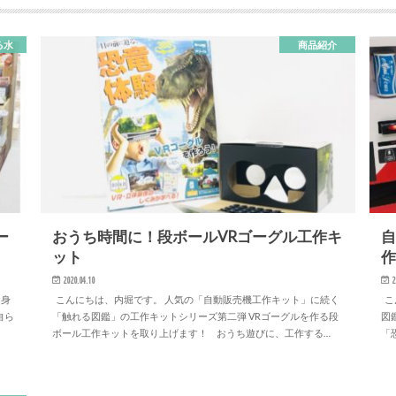
る水
商品紹介
ー
おうち時間に！段ボールVRゴーグル工作キ
自
ット
作
2020.04.10
2
け身
こんにちは、内堀です。 人気の「自動販売機工作キット」に続く
こ
自ら
「触れる図鑑」の工作キットシリーズ第二弾 VRゴーグルを作る段
図
。
ボール工作キットを取り上げます！ おうち遊びに、工作する…
「