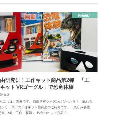
商品紹介
由研究に！工作キット商品第2弾 「工
キット VRゴーグル」で恐竜体験
019.06.20
んにちは、内堀です。 自由研究シーズンにぴったり！「触れる
鑑シリーズ」の工作キット新商品のご紹介です。 楽しみ要素
恐竜、VR、工作、図鑑」 昨年のヒット商品「…