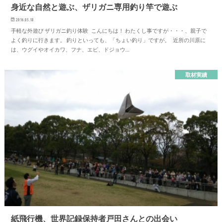
身近な自然と遊ぶ、ザリガニ専用釣り竿で遊ぶ
2016.05.18
手軽な外遊び ザリガニ釣り体験 こんにちは！ わたくし事ですが・・・、親子で
よく釣りに行きます。 釣りといっても、「ちょい釣り」ですが。 近所の川原に
は、ウグイやオイカワ、フナ、エビ、ドジョウ…
取材実績
紙飛行機、世界記録保持者戸田さんとの出会い