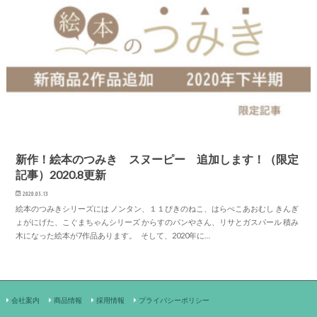
新作！絵本のつみき スヌーピー 追加します！（限定
記事）2020.8更新
2020.05.13
絵本のつみきシリーズには ノンタン、１１ぴきのねこ、はらぺこあおむし きんぎ
ょがにげた、こぐまちゃんシリーズ からすのパンやさん、リサとガスパール 積み
木になった絵本が7作品あります。 そして、2020年に…
会社案内
商品情報
採用情報
プライバシーポリシー