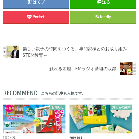
はてブ
送る
Pocket
feedly
楽しい親子の時間をつくる、専門家様とのお取り組み ～
STEM教育～
触れる図鑑、FMラジオ番組の収録
RECOMMEND
こちらの記事も人気です。
お知らせ
おそらの絵本
2020.4.27
2019.10.1