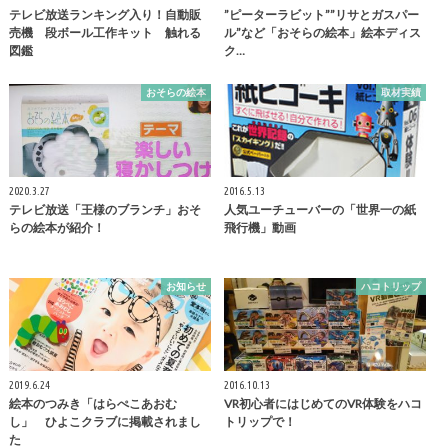
テレビ放送ランキング入り！自動販
”ピーターラビット””リサとガスパー
売機 段ボール工作キット 触れる
ル”など「おそらの絵本」絵本ディス
図鑑
ク…
おそらの絵本
取材実績
2020.3.27
2016.5.13
テレビ放送「王様のブランチ」おそ
人気ユーチューバーの「世界一の紙
らの絵本が紹介！
飛行機」動画
お知らせ
ハコトリップ
2019.6.24
2016.10.13
絵本のつみき「はらぺこあおむ
VR初心者にはじめてのVR体験をハコ
し」 ひよこクラブに掲載されまし
トリップで！
た