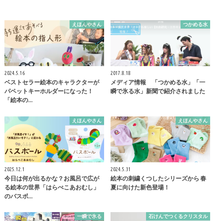
えほんやさん
つかめる水
2024.5.16
2017.8.18
ベストセラー絵本のキャラクターが
メディア情報 「つかめる水」「一
パペットキーホルダーになった！
瞬で氷る水」新聞で紹介されました
「絵本の…
えほんやさん
えほんやさん
2025.12.1
2024.5.31
今日は何が出るかな？お風呂で広が
絵本の刺繍くつしたシリーズから 春
る絵本の世界「はらぺこあおむし」
夏に向けた新色登場！
のバスボ…
一瞬で氷る
石けんでつくるクリスタル