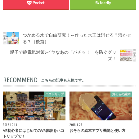
Pocket
feedly
つかめる水で自由研究！～作った水玉は消せる？溶かせ
る？（後篇）
親子で静電気対策♪イヤなあの「パチッ！」を防ぐグッ
ズ！
RECOMMEND
こちらの記事も人気です。
ハコトリップ
おそらの絵本
2016.10.13
2018.1.25
VR初心者にはじめてのVR体験をハコ
おそらの絵本アプリ機能と使い方
トリップで！